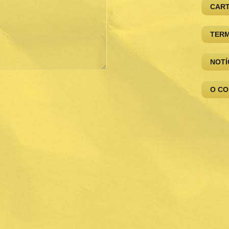
CAR
TERM
NOTÍ
O C