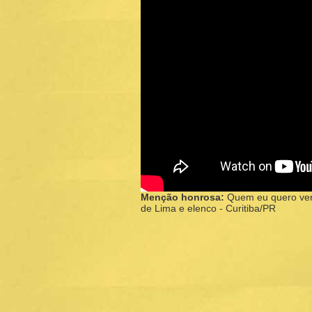
Menção honrosa:
Quem eu quero ver 
de Lima e elenco - Curitiba/PR