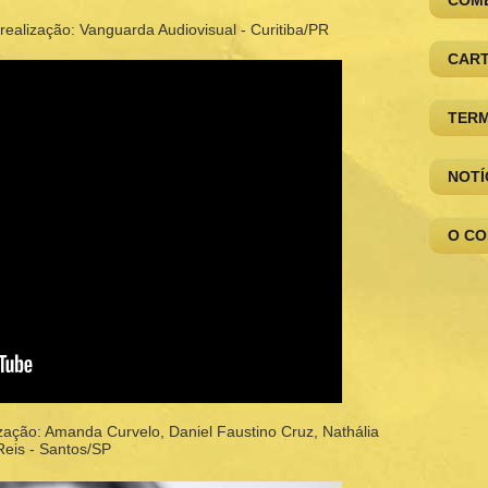
COME
ealização: Vanguarda Audiovisual - Curitiba/PR
CAR
TERM
NOTÍ
O C
zação: Amanda Curvelo, Daniel Faustino Cruz, Nathália
Reis - Santos/SP